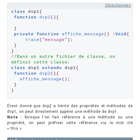
Sélectionnez
class
 dvp1
{
function
dvp1
(
)
{
}
private
function
affiche_message
(
) 
:
Void
{
trace
(
"message"
)
;
}
}
//Dans un autre fichier de classe, on 
définit cette classe:
class
 dvp2 
extends
 dvp1
{
function
dvp2
(
)
{
affiche_message
(
)
;
}
}
Étant donné que dvp2 a hérité des propriétés et méthodes de
dvp1, on peut directement appeler une méthode de dvp1.
Note : l
orsque l'on fait référence à une méthode ou une
propriété, on peut préfixer cette référence via le mot clé
« this ».