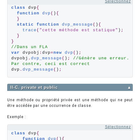
Sélectionnez
class
 dvp
{
function
dvp
(
)
{
}
static
function
dvp_message
(
)
{
trace
(
"cette méthode est statique"
)
;
}
}
//Dans un FLA
var
 dvpobj
:
dvp
=
new
dvp
(
)
;
dvpobj
.
dvp_message
(
)
;
//Génère une erreur. 
Par contre, ceci est correct
dvp
.
dvp_message
(
)
;
II-C. private et public
▲
Une méthode ou propriété privée est une méthode qui ne peut
être accédée par une occurrence de classe.
Exemple :
Sélectionnez
class
 dvp
{
function
dvp
(
)
{