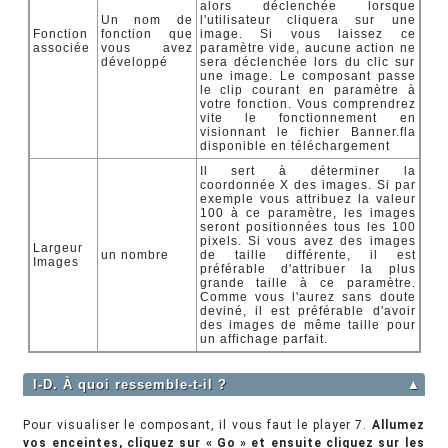
alors déclenchée lorsque
Un nom de
l'utilisateur cliquera sur une
Fonction
fonction que
image. Si vous laissez ce
associée
vous avez
paramètre vide, aucune action ne
développé
sera déclenchée lors du clic sur
une image. Le composant passe
le clip courant en paramètre à
votre fonction. Vous comprendrez
vite le fonctionnement en
visionnant le fichier Banner.fla
disponible en téléchargement
Il sert à déterminer la
coordonnée X des images. Si par
exemple vous attribuez la valeur
100 à ce paramètre, les images
seront positionnées tous les 100
pixels. Si vous avez des images
Largeur
un nombre
de taille différente, il est
Images
préférable d'attribuer la plus
grande taille à ce paramètre.
Comme vous l'aurez sans doute
deviné, il est préférable d'avoir
des images de même taille pour
un affichage parfait.
I-D. À quoi ressemble-t-il ?
▲
Pour visualiser le composant, il vous faut le player 7.
Allumez
vos enceintes, cliquez sur « Go » et ensuite cliquez sur les