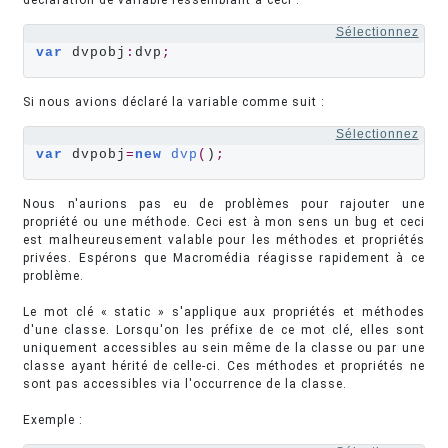
déclaration de variable ressemblant à ceci :
Sélectionnez
var
 dvpobj
:
dvp
;
Si nous avions déclaré la variable comme suit :
Sélectionnez
var
 dvpobj
=
new
dvp
(
)
;
Nous n'aurions pas eu de problèmes pour rajouter une
propriété ou une méthode. Ceci est à mon sens un bug et ceci
est malheureusement valable pour les méthodes et propriétés
privées. Espérons que Macromédia réagisse rapidement à ce
problème.
Le mot clé « static » s'applique aux propriétés et méthodes
d'une classe. Lorsqu'on les préfixe de ce mot clé, elles sont
uniquement accessibles au sein même de la classe ou par une
classe ayant hérité de celle-ci. Ces méthodes et propriétés ne
sont pas accessibles via l'occurrence de la classe.
Exemple :