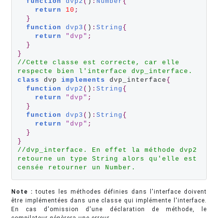
function
dvp2
(
)
:
Number
{
return
10
;
}
function
dvp3
(
)
:
String
{
return
"dvp"
;
}
}
//Cette classe est correcte, car elle 
respecte bien l'interface dvp_interface.
class
 dvp 
implements
 dvp_interface
{
function
dvp2
(
)
:
String
{
return
"dvp"
;
}
function
dvp3
(
)
:
String
{
return
"dvp"
;
}
}
//dvp_interface. En effet la méthode dvp2 
retourne un type String alors qu'elle est 
censée retourner un Number.
Note :
toutes les méthodes définies dans l'interface doivent
être implémentées dans une classe qui implémente l'interface.
En cas d'omission d'une déclaration de méthode, le