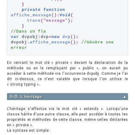
}
private
function
affiche_message
(
)
:
Void
{
trace
(
"message"
)
;
}
//Dans un fla
var
 dvpobj
:
dvp
=
new
dvp
(
)
;
dvpobj
.
affiche_message
(
)
;
//Génère une 
erreur
En retirant le mot clé « private » devant la déclaration de la
méthode ou en le remplaçant par « public », on aurait pu
accéder à cette méthode via l'occurrence dvpobj. Comme je l'ai
dit ci-dessus, ce n'est valable que lorsque l'on utilise le
« strong typing ».
II-D. L'héritage
▲
L'héritage s'effectue via le mot clé « extends ». Lorsqu'une
classe hérite d'une autre classe, elle peut accéder à toutes les
propriétés et méthodes de cette classe, même celles déclarées
en « private ».
La syntaxe est simple :