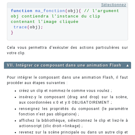
Sélectionnez
function
ma_fonction
(
obj)
{
// l'argument 
obj contiendra l'instance du clip 
contenant l'image cliquée
trace
(
obj)
;
}
Cela vous permettra d'exécuter des actions particulières sur
votre clip.
VII. Intégrer ce composant dans une animation Flash
▲
Pour intégrer le composant dans une animation Flash, il faut
procéder aux étapes suivantes :
créez un clip et nommez-le comme vous voulez ;
insérez-y le composant (drag and drop) sur la scène,
aux coordonnées x:0 et y:0 OBLIGATOIREMENT ;
renseignez les propriétés du composant (le paramètre
fonction n'est pas obligatoire) ;
affichez la bibliothèque, sélectionnez le clip et liez-le à
actionscript (clic droit->linkage) ;
revenez sur la scène principale ou dans un autre clip et