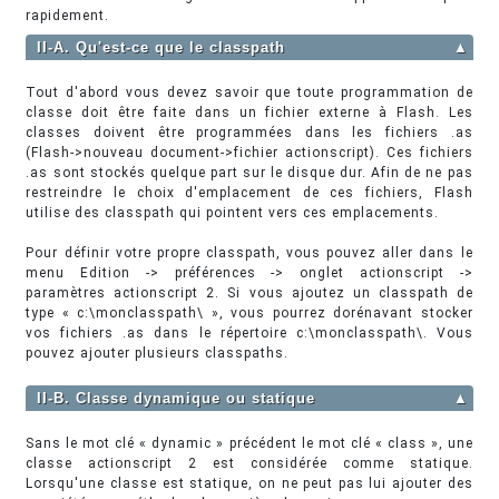
rapidement.
II-A. Qu'est-ce que le classpath
▲
Tout d'abord vous devez savoir que toute programmation de
classe doit être faite dans un fichier externe à Flash. Les
classes doivent être programmées dans les fichiers .as
(Flash->nouveau document->fichier actionscript). Ces fichiers
.as sont stockés quelque part sur le disque dur. Afin de ne pas
restreindre le choix d'emplacement de ces fichiers, Flash
utilise des classpath qui pointent vers ces emplacements.
Pour définir votre propre classpath, vous pouvez aller dans le
menu Edition -> préférences -> onglet actionscript ->
paramètres actionscript 2. Si vous ajoutez un classpath de
type « c:\monclasspath\ », vous pourrez dorénavant stocker
vos fichiers .as dans le répertoire c:\monclasspath\. Vous
pouvez ajouter plusieurs classpaths.
II-B. Classe dynamique ou statique
▲
Sans le mot clé « dynamic » précédent le mot clé « class », une
classe actionscript 2 est considérée comme statique.
Lorsqu'une classe est statique, on ne peut pas lui ajouter des