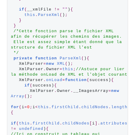
if
(
__xmlFile 
!=
""
)
{
this
.
ParseXml
(
)
;
}
}
/*Cette fonction parse le fichier XML 
afin de récupérer les chemins des images.
 Elle est assez simple étant donné que la 
structure du fichier XML l'est
 */
private
function
ParseXml
(
)
{
   XmlParser
=
new
XML
(
)
;
   XmlParser
.
Owner
=
this
;
//Astuce pour lier 
la méthode onLoad de XML et l'objet courant
   XmlParser
.
onLoad
=
function
(
success)
{
if
(
success)
{
       XmlParser
.
Owner
.
__ImagesArray
=
new
Array
(
)
;
for
(
i
=
0
;
i
<
this
.
firstChild
.
childNodes
.
length
;
i
{
if
(
this
.
firstChild
.
childNodes
[
i
].
attributes
.
p
!=
undefined
)
{
//Ici on construit un tableau qui 