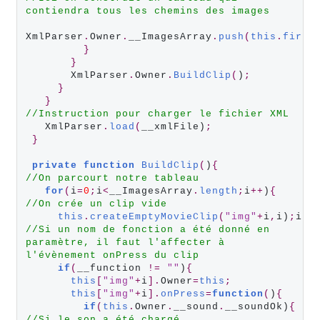
contiendra tous les chemins des images
XmlParser
.
Owner
.
__ImagesArray
.
push
(
this
.
first
}
}
       XmlParser
.
Owner
.
BuildClip
(
)
;
}
}
//Instruction pour charger le fichier XML
   XmlParser
.
load
(
__xmlFile)
;
}
private
function
BuildClip
(
)
{
//On parcourt notre tableau
for
(
i
=
0
;
i
<
__ImagesArray
.
length
;
i
++
)
{
//On crée un clip vide
this
.
createEmptyMovieClip
(
"img"
+
i
,
i)
;
//Si un nom de fonction a été donné en 
paramètre, il faut l'affecter à 
l'évènement onPress du clip
if
(
__function 
!=
""
)
{
this
[
"img"
+
i
].
Owner
=
this
;
this
[
"img"
+
i
].
onPress
=
function
(
)
{
if
(
this
.
Owner
.
__sound
.
__soundOk)
{
//Si le son a été chargé