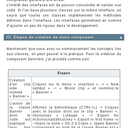
compilateur génèrera une erreur.
L'intérêt des interfaces est de pouvoir consolider et valider son
code. Si l'on base plusieurs classes sur la même interface, on
saura que toutes ces classes implémentent les méthodes
définies dans l'interface. Les interfaces permettent en somme
d'ajouter un peu de rigueur dans le développement.
III. Étapes de création de notre composant
▲
Maintenant que vous avez vu sommairement les concepts liés
aux classes, on peut passer à la pratique. Pour la création du
composant bannière, j'ai procédé comme suit :
Étapes
Création
d'un clip
Cliquez sur le menu « insertion » -> « New
vide
symbol » -> « Movie clip » et nommez-le
nommé
« Banner »
« Banner ».
Liaison de
la classe
Affichez la bibliothèque (CTRL+L) -> Cliquez
Banner
avec le bouton droit sur le clip « Banner »,
dont le
choisissez « Linkage » -> Export for
code est
Actionscript(décochez « Export in first frame »)
expliqué
->Dans la zone « AS 2.0 Class », tapez Banner
plus bas
(correspond au nom de la classe Banner.as)->