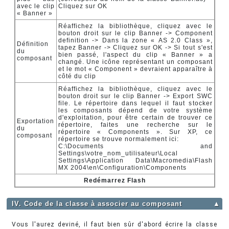
avec le clip
Cliquez sur OK
« Banner »
Réaffichez la bibliothèque, cliquez avec le
bouton droit sur le clip Banner -> Component
definition -> Dans la zone « AS 2.0 Class »,
Définition
tapez Banner -> Cliquez sur OK -> Si tout s'est
du
bien passé, l'aspect du clip « Banner » a
composant
changé. Une icône représentant un composant
et le mot « Component » devraient apparaître à
côté du clip
Réaffichez la bibliothèque, cliquez avec le
bouton droit sur le clip Banner -> Export SWC
file. Le répertoire dans lequel il faut stocker
les composants dépend de votre système
d'exploitation, pour être certain de trouver ce
Exportation
répertoire, faites une recherche sur le
du
répertoire « Components ». Sur XP, ce
composant
répertoire se trouve normalement ici:
C:\Documents and
Settings\votre_nom_utilisateur\Local
Settings\Application Data\Macromedia\Flash
MX 2004\en\Configuration\Components
Redémarrez Flash
IV. Code de la classe à associer au composant
▲
Vous l'aurez deviné, il faut bien sûr d'abord écrire la classe