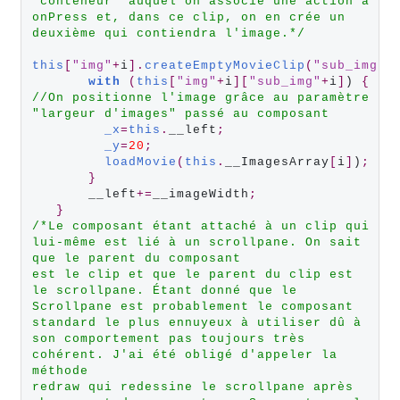
"conteneur" auquel on associe une action à 
onPress et, dans ce clip, on en crée un 
deuxième qui contiendra l'image.*/
this
[
"img"
+
i
].
createEmptyMovieClip
(
"sub_img"
+
with
(
this
[
"img"
+
i
][
"sub_img"
+
i
]
) 
{
//On positionne l'image grâce au paramètre 
"largeur d'images" passé au composant
_x
=
this
.
__left
;
_y
=
20
;
loadMovie
(
this
.
__ImagesArray
[
i
]
)
;
}
       __left
+=
__imageWidth
;
}
/*Le composant étant attaché à un clip qui 
lui-même est lié à un scrollpane. On sait 
que le parent du composant
est le clip et que le parent du clip est 
le scrollpane. Étant donné que le 
Scrollpane est probablement le composant 
standard le plus ennuyeux à utiliser dû à 
son comportement pas toujours très 
cohérent. J'ai été obligé d'appeler la 
méthode
redraw qui redessine le scrollpane après 