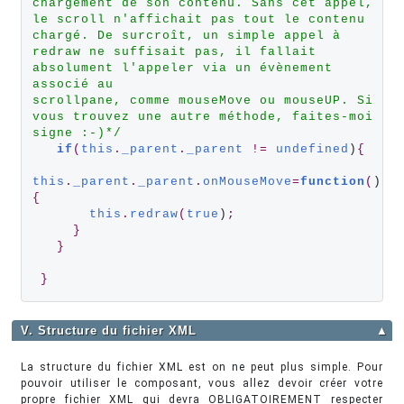
chargement de son contenu. Sans cet appel, 
le scroll n'affichait pas tout le contenu
chargé. De surcroît, un simple appel à 
redraw ne suffisait pas, il fallait 
absolument l'appeler via un évènement 
associé au
scrollpane, comme mouseMove ou mouseUP. Si 
vous trouvez une autre méthode, faites-moi 
signe :-)*/
if
(
this
.
_parent
.
_parent
!=
undefined
)
{
this
.
_parent
.
_parent
.
onMouseMove
=
function
(
)
{
this
.
redraw
(
true
)
;
}
}
}
V. Structure du fichier XML
▲
La structure du fichier XML est on ne peut plus simple. Pour
pouvoir utiliser le composant, vous allez devoir créer votre
propre fichier XML qui devra OBLIGATOIREMENT respecter