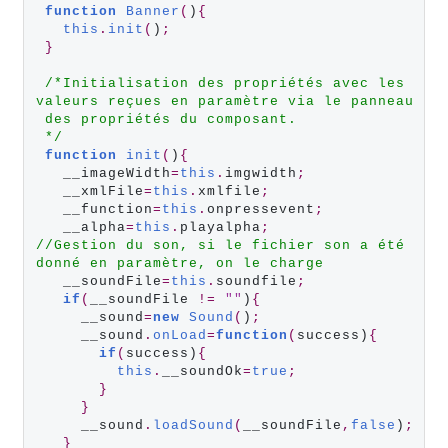
function
Banner
(
)
{
this
.
init
(
)
;
}
/*Initialisation des propriétés avec les 
valeurs reçues en paramètre via le panneau
 des propriétés du composant.
 */
function
init
(
)
{
   __imageWidth
=
this
.
imgwidth
;
   __xmlFile
=
this
.
xmlfile
;
   __function
=
this
.
onpressevent
;
   __alpha
=
this
.
playalpha
;
//Gestion du son, si le fichier son a été 
donné en paramètre, on le charge
   __soundFile
=
this
.
soundfile
;
if
(
__soundFile 
!=
""
)
{
     __sound
=
new
Sound
(
)
;
     __sound
.
onLoad
=
function
(
success)
{
if
(
success)
{
this
.
__soundOk
=
true
;
}
}
     __sound
.
loadSound
(
__soundFile
,
false
)
;
}