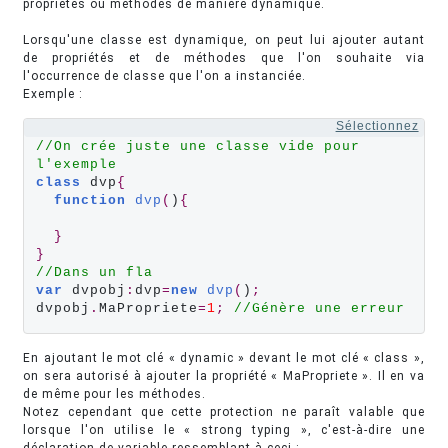
propriétés ou méthodes de manière dynamique.
Lorsqu'une classe est dynamique, on peut lui ajouter autant
de propriétés et de méthodes que l'on souhaite via
l'occurrence de classe que l'on a instanciée.
Exemple :
Sélectionnez
//On crée juste une classe vide pour 
l'exemple
class
 dvp
{
function
dvp
(
)
{
}
}
//Dans un fla
var
 dvpobj
:
dvp
=
new
dvp
(
)
;
dvpobj
.
MaPropriete
=
1
;
//Génère une erreur
En ajoutant le mot clé « dynamic » devant le mot clé « class »,
on sera autorisé à ajouter la propriété « MaPropriete ». Il en va
de même pour les méthodes.
Notez cependant que cette protection ne paraît valable que
lorsque l'on utilise le « strong typing », c'est-à-dire une