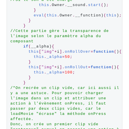
this
.
Owner
.
__sound
.
start
(
)
;
}
eval
(
this
.
Owner
.
__function)
(
this
)
;
}
}
//Cette partie gère la transparence de 
l'image selon le paramètre alpha du 
composant
if
(
__alpha)
{
this
[
"img"
+
i
].
onRollOver
=
function
(
)
{
this
.
_alpha
=
50
;
}
this
[
"img"
+
i
].
onRollOut
=
function
(
)
{
this
.
_alpha
=
100
;
}
}
/*On recrée un clip vide, car ici aussi il 
y a une astuce. Pour pouvoir charger 
l'image dans un clip et attribuer une
action à l'évènement onPress, il faut 
passer par deux clips vides, car le 
loadMovie "écrase" la méthode onPress 
affectée.
Donc, on crée un premier clip vide 