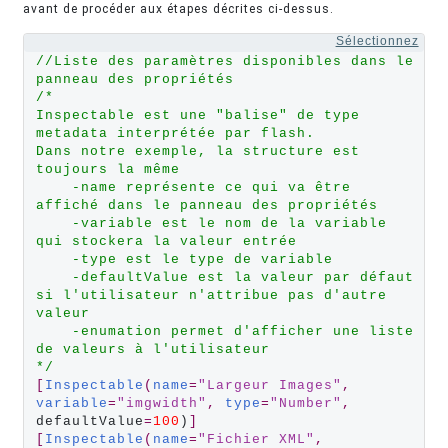
avant de procéder aux étapes décrites ci-dessus.
Sélectionnez
//Liste des paramètres disponibles dans le 
panneau des propriétés
/*
Inspectable est une "balise" de type 
metadata interprétée par flash.
Dans notre exemple, la structure est 
toujours la même
    -name représente ce qui va être 
affiché dans le panneau des propriétés
    -variable est le nom de la variable 
qui stockera la valeur entrée
    -type est le type de variable
    -defaultValue est la valeur par défaut 
si l'utilisateur n'attribue pas d'autre 
valeur
    -enumation permet d'afficher une liste 
de valeurs à l'utilisateur
*/
[
Inspectable
(
name
=
"Largeur Images"
,
variable
=
"imgwidth"
,
type
=
"Number"
,
defaultValue
=
100
)
]
[
Inspectable
(
name
=
"Fichier XML"
,